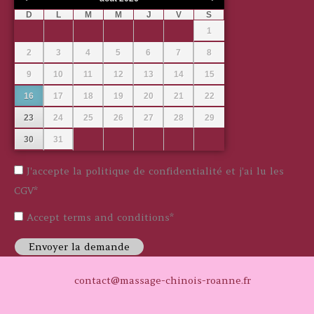
D
L
M
M
J
V
S
1
2
3
4
5
6
7
8
9
10
11
12
13
14
15
16
17
18
19
20
21
22
23
24
25
26
27
28
29
30
31
J'accepte la politique de confidentialité et j'ai lu les
CGV
*
Accept terms and conditions
*
Envoyer la demande
contact@massage-chinois-roanne.fr