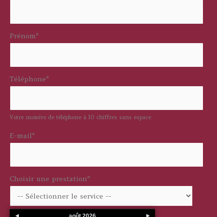
Prénom
*
Téléphone
*
Votre numéro de téléphone à 10 chiffres sans espace
E-mail
*
Choisir une prestation
*
août
2026